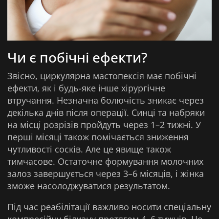
Чи є побічні ефекти?
Звісно, циркулярна мастопексія має побічні
ефекти, як і будь-яке інше хірургічне
втручання. Незначна болючість зникає через
декілька днів після операції. Синці та набряки
на місці розрізів пройдуть через 1–2 тижні. У
перші місяці також помічається зниження
чутливості сосків. Але це явище також
тимчасове. Остаточне формування молочних
залоз завершується через 3–6 місяців, і жінка
зможе насолоджуватися результатом.
Під час реабілітації важливо носити спеціальну
компресійну білизну протягом 4–6 тижнів. Це