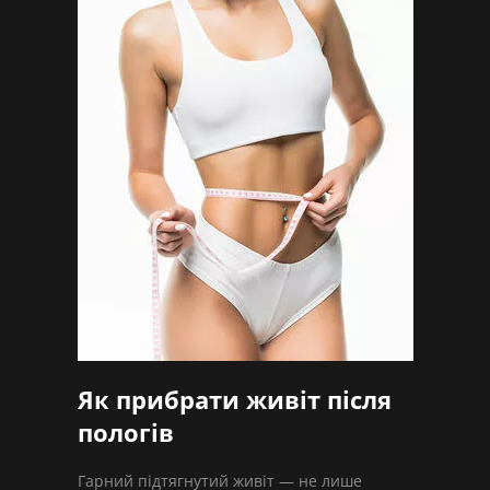
Як прибрати живіт після
пологів
Гарний підтягнутий живіт — не лише