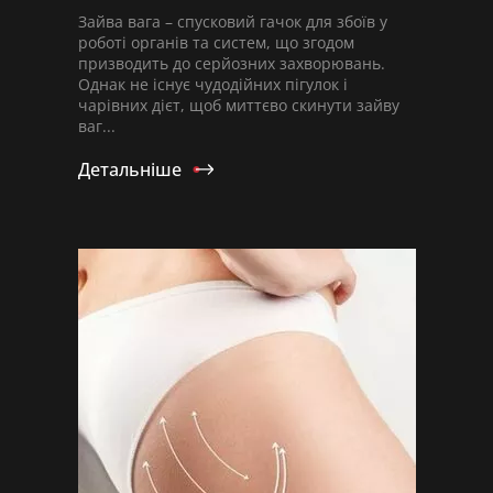
Зайва вага – спусковий гачок для збоїв у
роботі органів та систем, що згодом
призводить до серйозних захворювань.
Однак не існує чудодійних пігулок і
чарівних дієт, щоб миттєво скинути зайву
ваг...
Детальніше