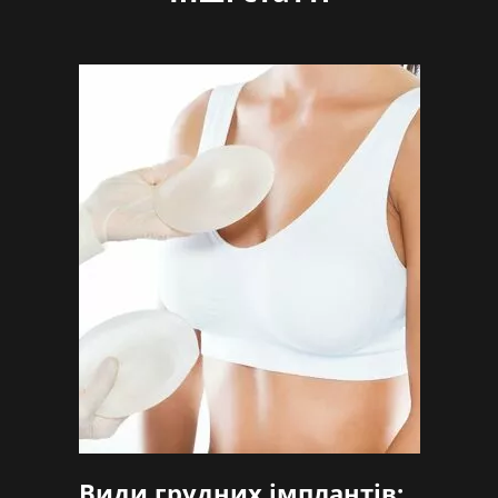
Види грудних імплантів: