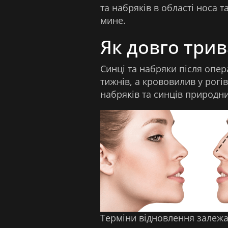
та набряків в області носа 
мине.
Як довго трив
Синці та набряки після опер
тижнів, а крововилив у рогі
набряків та синців природн
Терміни відновлення залежат