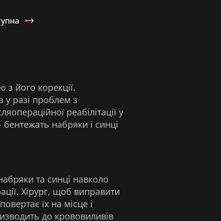
тупна
з його корекції.
 у разі проблем з
ляопераційної реабілітації у
– бентежать набряки і синці
набряки та синці навколо
ації. Хірург, щоб виправити
овертає їх на місце і
призводить до крововиливів