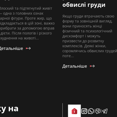
обвислі груди
Плоский та підтягнутий живіт
— одна з головних ознак
Якщо груди втрачають свою
гарної фігури. Проте жир, що
форму та зовнішній вигляд,
відкладається в цій зоні, важко
вони приносять жінці
прибрати за допомогою вправ
фізичний та психологічний
і дієти. Після пологів і різкого
дискомфорт і можуть
схуднення на животі...
призвести до розвитку
комплексів. Деякі жінки,
Детальніше
соромлячись обвислих грудей
поте...
Детальніше
у на