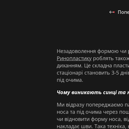
Поп
Незадоволення формою чи ро
Ринопластику
роблять також
диханням. Це складна пласти
стаціонарі становить 3-5 дн
під очима.
Чому виникають синці та 
Ми відразу попереджаємо па
носа та під очима через по
чи відновити форму носа, від
накладає шви. Така техніка,