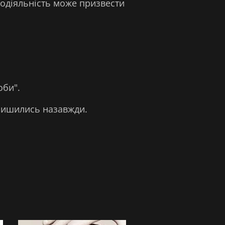
модіяльність може призвести
оби".
алишились назавжди.