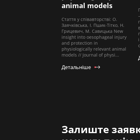
animal models
Стаття у співавторстві: О.
Заячківська, І. Пшик-Тітко, Н.
Грицевич, М. Савицька New
insight into oesophageal injury
and protection in
physiologically relevant animal
models // Journal of physi...
Детальніше
Залиште заявк