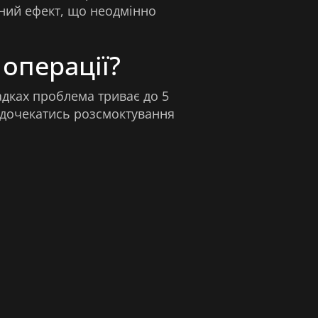
ічний ефект, що неодмінно
операції?
падках проблема триває до 5
 і дочекатись розсмоктування