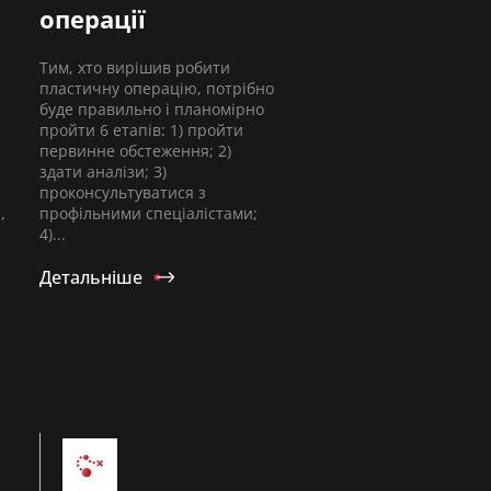
операції
Тим, хто вирішив робити
пластичну операцію, потрібно
буде правильно і планомірно
пройти 6 етапів: 1) пройти
первинне обстеження; 2)
здати аналізи; 3)
проконсультуватися з
,
профільними спеціалістами;
4)...
Детальніше