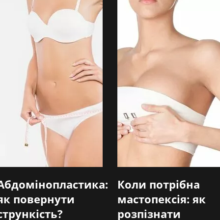
Абдомінопластика:
Коли потрібна
як повернути
мастопексія: як
стрункість?
розпізнати