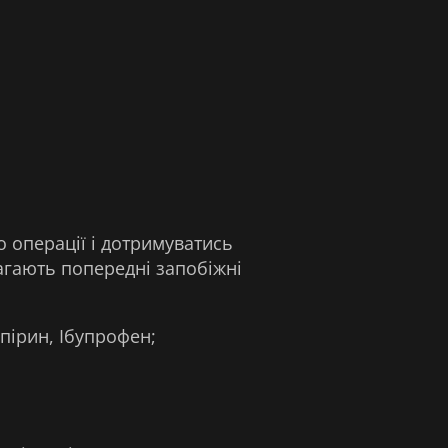
 операції і дотримуватись
агають попередні запобіжні
пірин, Ібупрофен;