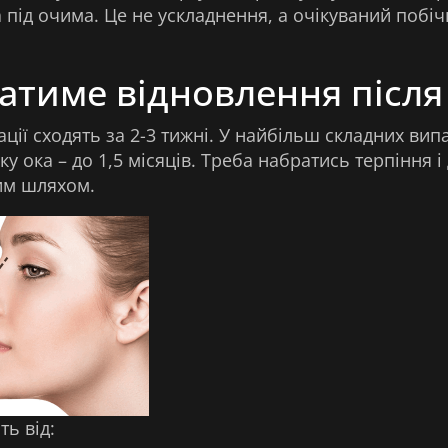
та під очима. Це не ускладнення, а очікуваний поб
атиме відновлення після 
ації сходять за 2-3 тижні. У найбільш складних ви
вку ока – до 1,5 місяців. Треба набратись терпіння
им шляхом.
ь від: