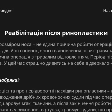
ередня
Нас
Реабілітація після ринопластики
зміром носа – не єдина причина робити операцію 
 для його повноцінного відновлення після травм та
чна операція з тривалим відновленням. Період піс
ів. У цей час страшно дивитись на себе в дзеркало 
набряки?
цієнта про невідворотні наслідки ринопластики – 
шкодження дрібних кровоносних судин під час опер
шаровує м’які тканини, а після закінчення роботи п
 навіть у виконанні віртуоза, травмує судини, що 