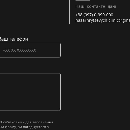
Наші контактні дані
+38 (097) 0-999-000
nazarhrytsevych.clinic@gma
Ваш телефон
є обов’язковими для заповнення.
и форму, ви погоджуєтеся з