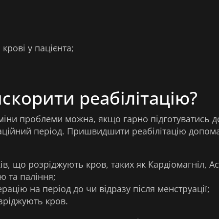
крові у пацієнта;
скорити реабілітацію?
міни проблеми можна, якщо гарно підготуватись до
аційний період. Пришвидшити реабілітацію допом
в, що розріджують кров, таких як Кардіомагніл, Ас
ю та паління;
рацію на період до чи відразу після менструації;
озріджують кров.