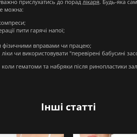
о уважно прислухатись до порад
лікаря
. Будь-яка са
Не можна:
компреси;
рації пити гарячі напої;
и фізичними вправами чи працею;
 ліки чи використовувати "перевірені бабусині зас
, коли гематоми та набряки після ринопластики з
Інші статті