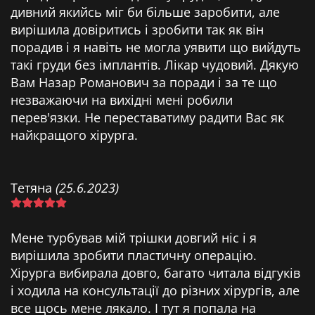
дивний якийсь міг би більше заробити, але
вирішила довіритись і зробити так як він
порадив і я навіть не могла уявити що вийдуть
такі груди без імплантів. Лікар чудовий. Дякую
Вам Назар Романович за поради і за те що
незважаючи на вихідні мені робили
перев'язки. Не переставатиму радити Вас як
найкращого хірурга.
Тетяна
(25.6.2023)
Мене турбував мій трішки довгий ніс і я
вирішила зробити пластичну операцію.
Хірурга вибирала довго, багато читала відгуків
і ходила на консультації до різних хірургів, але
все щось мене лякало. І тут я попала на