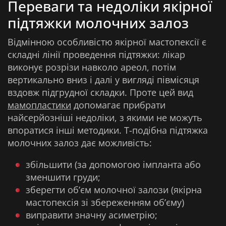
Переваги та недоліки якірної
підтяжки молочних залоз
Відмінною особливістю якірної мастопексії є
складні лінії проведення підтяжки: лікар
виконує розрізи навколо ареол, потім
вертикально вниз і далі у вигляді півмісяця
вздовж підгрудної складки. Проте цей вид
мамопластики
допомагає прибрати
найсерйозніші недоліки, з якими не можуть
впоратися інші методики. Т-подібна підтяжка
молочних залоз дає можливість:
збільшити (за допомогою імпланта або
зменшити груди;
зберегти обʼєм молочної залози (якірна
мастопексія зі збереженням обʼєму)
виправити значну асиметрію;