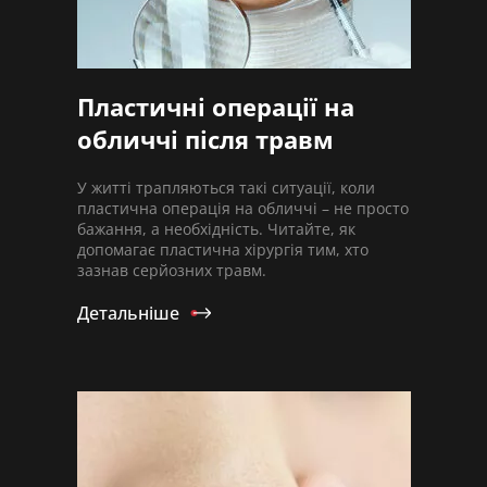
Пластичні операції на
обличчі після травм
У житті трапляються такі ситуації, коли
пластична операція на обличчі – не просто
бажання, а необхідність. Читайте, як
допомагає пластична хірургія тим, хто
зазнав серйозних травм.
Детальніше