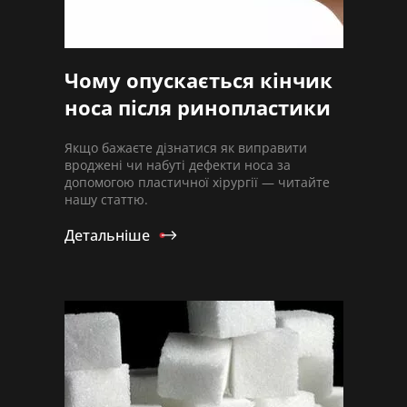
Чому опускається кінчик
носа після ринопластики
Якщо бажаєте дізнатися як виправити
вроджені чи набуті дефекти носа за
допомогою пластичної хірургії — читайте
нашу статтю.
Детальніше