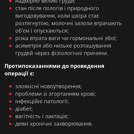
надмірно великі груди;
стан після пологів і природного
вигодовування, коли шкіра стає
розтягнутою, молочні залози втрачають
об’єм і опускаються;
різка втрата ваги чи гормональні збої;
асиметрія або низьке розташування
грудей через фізіологічні причини.
Протипоказаннями до проведення
операції є:
злоякісні новоутворення;
проблеми зі згортанням крові;
інфекційні патології;
діабет;
вагітність і лактація;
деякі хронічні захворювання.