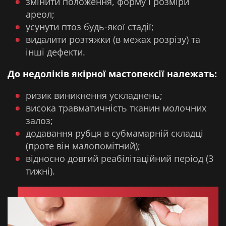
змінити положення, форму і розміри
ареол;
усунути птоз будь-якої стадії;
видалити розтяжки (в межах розрізу) та
інші дефекти.
До недоліків ​​якірної мастопексії належать:
ризик виникнення ускладнень;
висока травматичність тканин молочних
залоз;
додавання рубця в субмамарній складці
(проте він малопомітний);
відносно довгий реабілітаційний період (3
тижні).