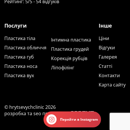
Рейтинг
:
5
/
5
-
54
відгуків
Послуги
Інше
Пластика тіла
Ціни
Інтимна пластика
Пластика обличчя
Відгуки
Пластика грудей
Пластика губ
Галерея
Корекція рубців
Пластика носа
Статті
Ліпофілінг
Пластика вух
Контакти
Карта сайту
© hrytsevychclinic 2026
розробка та seo просування
Перейти в Instagram